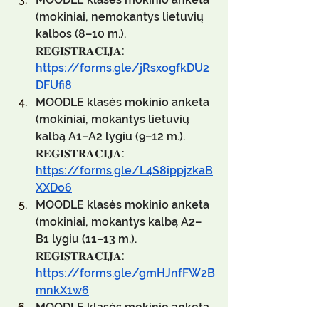
(mokiniai, nemokantys lietuvių 
kalbos (8–10 m.).
𝐑𝐄𝐆𝐈𝐒𝐓𝐑𝐀𝐂𝐈𝐉𝐀: 
https://forms.gle/jRsxogfkDU2
DFUfi8
MOODLE klasės mokinio anketa 
(mokiniai, mokantys lietuvių 
kalbą A1–A2 lygiu (9–12 m.).
𝐑𝐄𝐆𝐈𝐒𝐓𝐑𝐀𝐂𝐈𝐉𝐀: 
https://forms.gle/L4S8ippjzkaB
XXDo6
MOODLE klasės mokinio anketa 
(mokiniai, mokantys kalbą A2–
B1 lygiu (11–13 m.).
𝐑𝐄𝐆𝐈𝐒𝐓𝐑𝐀𝐂𝐈𝐉𝐀: 
https://forms.gle/gmHJnfFW2B
mnkX1w6
MOODLE klasės mokinio anketa 