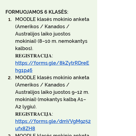
FORMUOJAMOS 6 KLASĖS:
MOODLE klasės mokinio anketa 
(Amerikos / Kanados / 
Australijos laiko juostos 
mokiniai) (8–10 m. nemokantys 
kalbos).
𝐑𝐄𝐆𝐈𝐒𝐓𝐑𝐀𝐂𝐈𝐉𝐀: 
https://forms.gle/8kZytrRDreE
hg1p46
MOODLE klasės mokinio anketa 
(Amerikos / Kanados / 
Australijos laiko juostos 9–12 m. 
mokiniai) (mokantys kalbą A1–
A2 lygiu).
𝐑𝐄𝐆𝐈𝐒𝐓𝐑𝐀𝐂𝐈𝐉𝐀: 
https://forms.gle/dmVVgM9z52
ufx8ZH8
MOODLE klasės mokinio anketa 