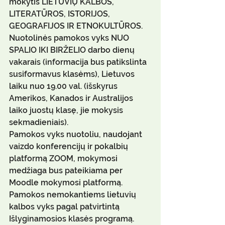
mokytis LIETUVIŲ KALBOS, 
LITERATŪROS, ISTORIJOS, 
GEOGRAFIJOS IR ETNOKULTŪROS.
Nuotolinės pamokos vyks NUO 
SPALIO IKI BIRŽELIO darbo dienų 
vakarais (informacija bus patikslinta 
susiformavus klasėms), Lietuvos 
laiku nuo 19.00 val. (išskyrus 
Amerikos, Kanados ir Australijos 
laiko juostų klasę, jie mokysis 
sekmadieniais).
Pamokos vyks nuotoliu, naudojant 
vaizdo konferencijų ir pokalbių 
platformą ZOOM, mokymosi 
medžiaga bus pateikiama per 
Moodle mokymosi platformą.
Pamokos nemokantiems lietuvių 
kalbos vyks pagal patvirtintą 
Išlyginamosios klasės programą.